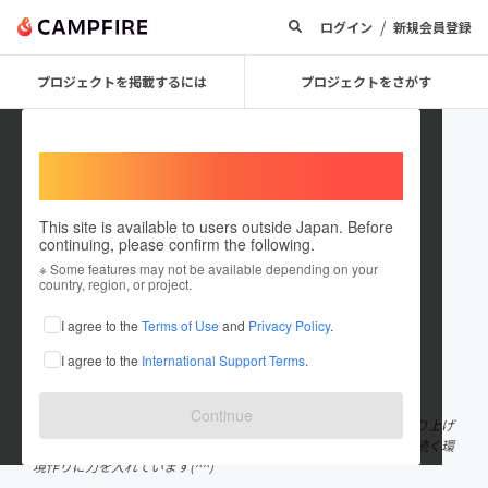
/
ログイン
新規会員登録
プロジェクトを掲載するには
プロジェクトをさがす
Welcome,
International users
This site is available to users outside Japan. Before
continuing, please confirm the following.
jacksonfarm
※ Some features may not be available depending on your
country, region, or project.
プロジェクトオーナー
I agree to the
Terms of Use
and
Privacy Policy
.
これまでに1回支援して1件のプロジェクトを投稿しています
I agree to the
International Support Terms
.
在住国：日本
現在地：静岡県
出身国：日本
出身地：静岡県
Continue
自然と人を結びたい！ 生まれ育った大好きな静岡の街をもっと盛り上げ
ていきたいです！ 今、そしてこれからの未来の子供たちのために続く環
境作りに力を入れています(^^)