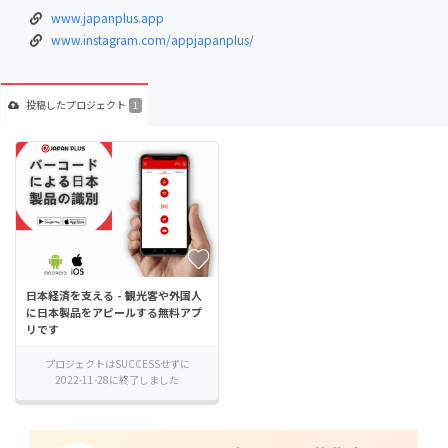
www.japanplus.app
www.instagram.com/appjapanplus/
投稿した
プロジェクト
1
⽇本経済を⽀える - 観光客や外国⼈
に⽇本製品をアピールする無料アプ
リです
プロジェクトはSUCCESSせずに
2022-11-28に終了しました