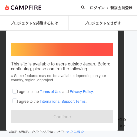
/
ログイン
新規会員登録
プロジェクトを掲載するには
プロジェクトをさがす
Welcome,
International users
This site is available to users outside Japan. Before
continuing, please confirm the following.
Japan Plus App
※ Some features may not be available depending on your
country, region, or project.
プロジェクトオーナー
I agree to the
Terms of Use
and
Privacy Policy
.
これまでに1件のプロジェクトを投稿しています
I agree to the
International Support Terms
.
在住国：日本
現在地：愛知県
出身国：日本
出身地：未設定
Continue
JAPAN PLUSは、訪日外国人旅行者や在日外国人が日本製品の情報を母
国語で確認・理解できる無料電話アプリ（ANDROID / IOS）です。 8ヶ
国語（英語、ポルトガル語、スペ
もっと見る