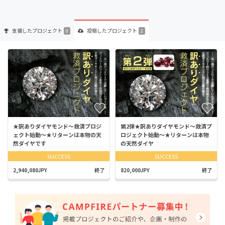
支援した
プロジェクト
投稿した
プロジェクト
0
2
★訳ありダイヤモンド～救済プロジ
第2弾★訳ありダイヤモンド～救済プ
ェクト始動～★リターンは本物の天
ロジェクト始動～★リターンは本物
然ダイヤです
の天然ダイヤ
SUCCESS
SUCCESS
2,940,080JPY
終了
820,000JPY
終了