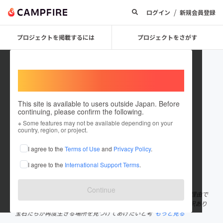
/
ログイン
新規会員登録
プロジェクトを掲載するには
プロジェクトをさがす
Welcome,
International users
This site is available to users outside Japan. Before
continuing, please confirm the following.
Jewel_Tanzanite
※ Some features may not be available depending on your
country, region, or project.
プロジェクトオーナー
I agree to the
Terms of Use
and
Privacy Policy
.
これまでに2件のプロジェクトを投稿しています
I agree to the
International Support Terms
.
在住国：日本
現在地：東京都
出身国：日本
出身地：未設定
Continue
東京・大阪・広島を拠点に宝石業界に携わって早12年。 いろんな理由で
リユースされない宝石の存在を知りました。 そんな行き場のない訳あり
宝石たちが再度生きる場所を見つけてあげたいと考
もっと見る