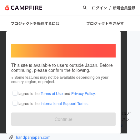
/
ログイン
新規会員登録
プロジェクトを掲載するには
プロジェクトをさがす
Welcome,
International users
This site is available to users outside Japan. Before
continuing, please confirm the following.
Jimmy Braun
※ Some features may not be available depending on your
country, region, or project.
I agree to the
Terms of Use
and
Privacy Policy
.
在住国：日本
現在地：福岡県
I agree to the
International Support Terms
.
出身国：日本
出身地：福岡県
ブラウン•ジミーはフランス生れの音楽家です。フランス・キューバなど
Continue
にて打楽器の研究を始めました。ジャズドラム・パーカッション・ハン
ドパン等を演奏しています。中村けいこやスティーブ・
もっと見る
handpanjapan.com