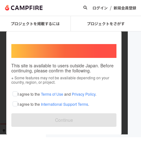
/
ログイン
新規会員登録
プロジェクトを掲載するには
プロジェクトをさがす
Welcome,
International users
This site is available to users outside Japan. Before
continuing, please confirm the following.
Jj6feb kouchan
※ Some features may not be available depending on your
country, region, or project.
I agree to the
Terms of Use
and
Privacy Policy
.
在住国：日本
現在地：宮崎県
I agree to the
International Support Terms
.
出身国：日本
出身地：宮崎県
Continue
支援した
プロジェクト
投稿した
プロジェクト
0
0