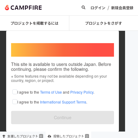
/
ログイン
新規会員登録
プロジェクトを掲載するには
プロジェクトをさがす
Welcome,
International users
This site is available to users outside Japan. Before
continuing, please confirm the following.
ヨハネス ムッラー
※ Some features may not be available depending on your
country, region, or project.
プロジェクトオーナー
I agree to the
Terms of Use
and
Privacy Policy
.
これまでに2件のプロジェクトを投稿しています
I agree to the
International Support Terms
.
在住国：日本
現在地：神奈川県
出身国：日本
出身地：神奈川県
Continue
支援した
プロジェクト
投稿した
プロジェクト
0
2