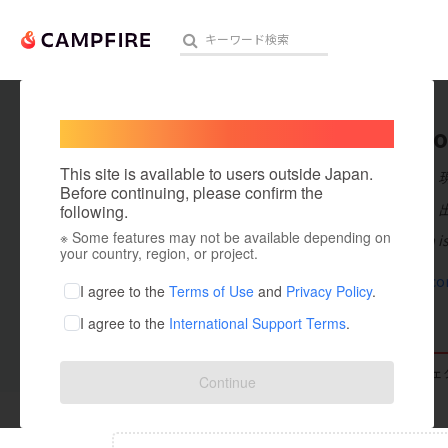
Welcome,
International users
JohnSn
人気のプロジェクト
注目のリ
This site is available to users outside Japan.
在住国：日本
Before continuing, please confirm the
出身国：日本
following.
※ Some features may not be available depending on
Xnude-ai.com is 
アート・写真
your country, region, or project.
xnude-ai.c
テクノロジー・ガジェット
I agree to the
Terms of Use
and
Privacy Policy
.
I agree to the
International Support Terms
.
映像・映画
ビジネス・起業
支援した
プロジェクト
0
投稿した
プロジェ
Continue
まちづくり・地域活性化