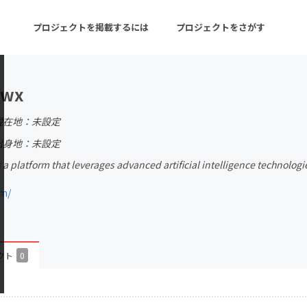
プロジェクトを掲載するには
プロジェクトをさがす
owx
ターン
注目の新着プロジェクト
募集終了が近いプロ
現在地：未設定
出身地：未設定
a platform that leverages advanced artificial intelligence technologi
音楽
舞台・パフォーマンス
om/
ゲーム・サービス開発
フード・飲食店
書籍・雑誌出版
アニメ・漫画
チャレンジ
ビューティー・ヘルス
クト
0