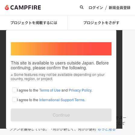
/
ログイン
新規会員登録
プロジェクトを掲載するには
プロジェクトをさがす
Welcome,
International users
This site is available to users outside Japan. Before
continuing, please confirm the following.
KABAG
※ Some features may not be available depending on your
country, region, or project.
プロジェクトオーナー
I agree to the
Terms of Use
and
Privacy Policy
.
これまでに15件のプロジェクトを投稿しています
I agree to the
International Support Terms
.
在住国：日本
現在地：大阪府
出身国：日本
出身地：大阪府
Continue
1995年創業。自社で生産企画したミセス・ハイミセス向けバッグをスー
パーや量販店等に展開。使い勝手のよい商品を提供するブランドとして
ファンを獲得している。「何かが新しく、何かが便利
もっと見る