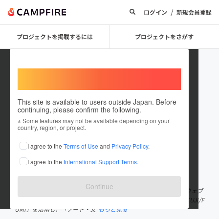
/
ログイン
新規会員登録
プロジェクトを掲載するには
プロジェクトをさがす
Welcome,
International users
This site is available to users outside Japan. Before
continuing, please confirm the following.
KAMADO_INC
※ Some features may not be available depending on your
country, region, or project.
プロジェクトオーナー
I agree to the
Terms of Use
and
Privacy Policy
.
これまでに1件のプロジェクトを投稿しています
I agree to the
International Support Terms
.
在住国：日本
現在地：東京都
出身国：日本
出身地：未設定
Continue
KAMADOは「文化と社会の好循環」をつくる事業を行ってます。 ウェブ
マガジンを運営する「KAMADO」と、そのKAMADOのサービス「KUJI/F
UMI」を活用し、「アート・文
もっと見る