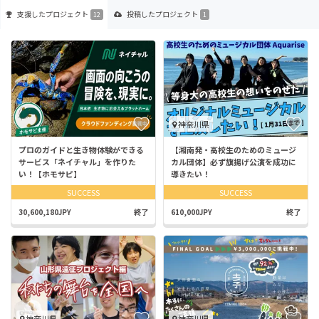
支援した
プロジェクト
投稿した
プロジェクト
12
1
神奈川県
プロのガイドと生き物体験ができる
【湘南発・高校生のためのミュージ
サービス「ネイチャル」を作りた
カル団体】必ず旗揚げ公演を成功に
い！【ホモサピ】
導きたい！
SUCCESS
SUCCESS
30,600,180JPY
終了
610,000JPY
終了
神奈川県
神奈川県