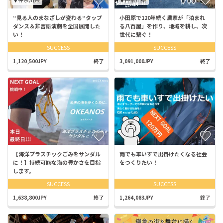
“見る人のまなざしが変わる“タップ
小田原で120年続く農家が「泊まれ
ダンス＆非言語演劇を全国展開した
る八百屋」を作り、地域を耕し、次
い！
世代に繋ぐ！
SUCCESS
SUCCESS
1,120,500JPY
終了
3,091,000JPY
終了
【海洋プラスチックごみをサンダル
雨でも車いすで出掛けたくなる社会
に！】持続可能な海の豊かさを目指
をつくりたい！
します。
SUCCESS
SUCCESS
1,638,800JPY
終了
1,264,083JPY
終了