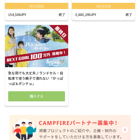
SUCCESS
SUCCESS
154,500JPY
終了
3,683,295JPY
終了
急な雨でも大丈夫♪ランドセル・自
転車で使う親子で濡れない「かっぱ
っぱ＆ポンチョ」
購入する