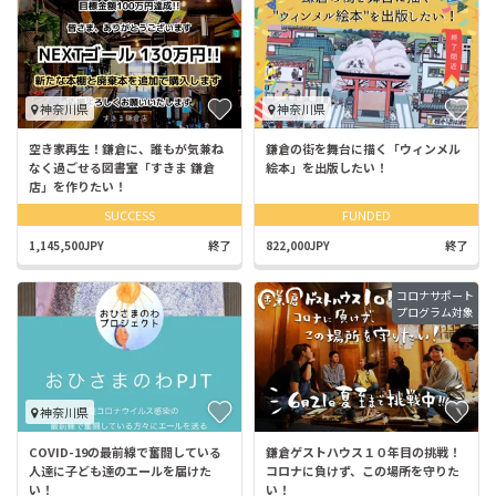
神奈川県
神奈川県
空き家再生！鎌倉に、誰もが気兼ね
鎌倉の街を舞台に描く「ウィンメル
なく過ごせる図書室「すきま 鎌倉
絵本」を出版したい！
店」を作りたい！
SUCCESS
FUNDED
1,145,500JPY
終了
822,000JPY
終了
コロナサポート
プログラム対象
神奈川県
COVID-19の最前線で奮闘している
鎌倉ゲストハウス１０年目の挑戦！
人達に子ども達のエールを届けた
コロナに負けず、この場所を守りた
い！
い！