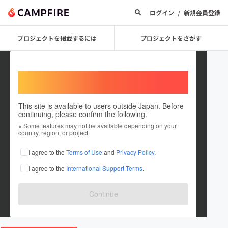
/
ログイン
新規会員登録
プロジェクトを掲載するには
プロジェクトをさがす
Welcome,
International users
This site is available to users outside Japan. Before
continuing, please confirm the following.
KAMAKURA COWORKING
※ Some features may not be available depending on your
country, region, or project.
HOUSE
I agree to the
Terms of Use
and
Privacy Policy
.
プロジェクトオーナー
I agree to the
International Support Terms
.
これまでに12回支援して1件のプロジェクトを投稿しています
在住国：未設定
Continue
出身国：未設定