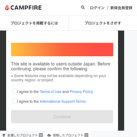
/
ログイン
新規会員登録
プロジェクトを掲載するには
プロジェクトをさがす
Welcome,
International users
This site is available to users outside Japan. Before
continuing, please confirm the following.
KATOCHAN1259
※ Some features may not be available depending on your
country, region, or project.
プロジェクトオーナー
I agree to the
Terms of Use
and
Privacy Policy
.
これまでに2件のプロジェクトを投稿しています
I agree to the
International Support Terms
.
在住国：未設定
出身国：未設定
Continue
支援した
プロジェクト
投稿した
プロジェクト
0
2