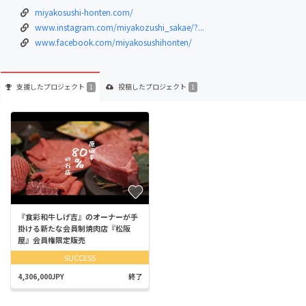
miyakosushi-honten.com/
www.instagram.com/miyakozushi_sakae/?...
www.facebook.com/miyakosushihonten/
支援した
プロジェクト
投稿した
プロジェクト
1
1
『食彩和牛しげ吉』のオーナーが手
掛ける新たな会員制焼肉店『松阪
屋』会員権限定販売
SUCCESS
4,306,000JPY
終了