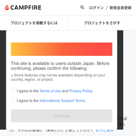
/
ログイン
新規会員登録
プロジェクトを掲載するには
プロジェクトをさがす
Welcome,
International users
This site is available to users outside Japan. Before
continuing, please confirm the following.
KEI ofu
※ Some features may not be available depending on your
country, region, or project.
プロジェクトオーナー
I agree to the
Terms of Use
and
Privacy Policy
.
これまでに1回支援して1件のプロジェクトを投稿しています
I agree to the
International Support Terms
.
在住国：日本
現在地：未設定
出身国：日本
出身地：未設定
Continue
宮古寿司は横浜の栄区で店を構えてから、40年以上にわたり、 食材の品
質にこだわり、味と技術を磨きながら江戸前寿司を握り続けて参りまし
た。 それはお客様に「美味しい」と感じていただく
もっと見る