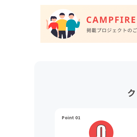
ク
Point 01