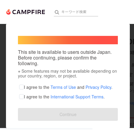
Welcome,
International users
KIMONO
人気のプロジェクト
注目のリ
This site is available to users outside Japan.
これまでに3
Before continuing, please confirm the
following.
在住国：日本
※ Some features may not be available depending on
アート・写真
出身国：未設定
your country, region, or project.
初めまして 和
テクノロジー・ガジェット
I agree to the
Terms of Use
and
Privacy Policy
.
多いのでアレン
I agree to the
International Support Terms
.
映像・映画
origami-ba
ビジネス・起業
Continue
まちづくり・地域活性化
支援した
プロジェクト
3
投稿した
プロジェ