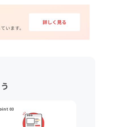
ょう
oint 03