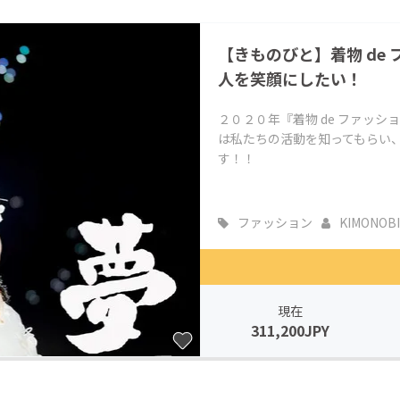
CAMPFIRE for Social Good
CAMPFIRE Creation
【きものびと】着物 de
CAMPFIREふるさと納税
machi-ya
コミュニティ
人を笑顔にしたい！
２０２０年『着物 de ファッ
は私たちの活動を知ってもらい
す！！
ファッション
KIMONOB
現在
311,200JPY