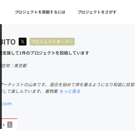
プロジェクトを掲載するには
プロジェクトをさがす
BITO
プロジェクトオーナー
ターン
注目の新着プロジェクト
募集終了が近いプロ
回支援して1件のプロジェクトを投稿しています
現在地：東京都
音楽
舞台・パフォーマンス
装アーティストの山本です。 居合を始めて袴を着るようになり和装に目覚
ゲーム・サービス開発
フード・飲食店
ジして楽しんでいます。 着物業
もっと見る
書籍・雑誌出版
アニメ・漫画
g.com
チャレンジ
ビューティー・ヘルス
クト
1