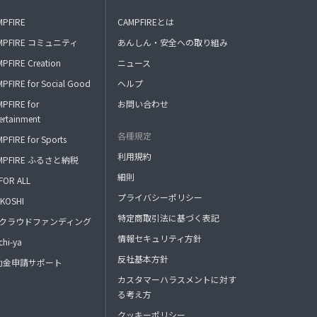
MPFIRE
CAMPFIREとは
MPFIRE コミュニティ
あんしん・安全への取り組み
PFIRE Creation
ニュース
PFIRE for Social Good
ヘルプ
PFIRE for
お問い合わせ
ertainment
各種規定
PFIRE for Sports
利用規約
MPFIRE ふるさと納税
細則
FOR ALL
プライバシーポリシー
KOSHI
特定商取引法に基づく表記
FAクラウドファンディング
情報セキュリティ方針
hi-ya
反社基本方針
助金申請サポート
カスタマーハラスメントに対す
る考え方
クッキーポリシー