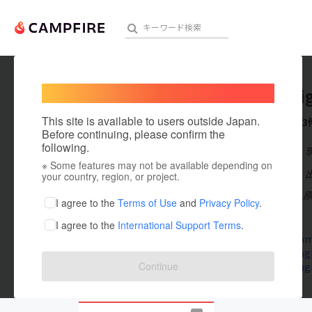
Welcome,
International users
KM Desig
人気のプロジェクト
注目のリ
This site is available to users outside Japan.
これまでに3
Before continuing, please confirm the
following.
在住国：日本
※ Some features may not be available depending on
アート・写真
出身国：日本
your country, region, or project.
1965年 東京・
テクノロジー・ガジェット
I agree to the
Terms of Use
and
Privacy Policy
.
っと見る
I agree to the
International Support Terms
.
映像・映画
www.keita
www.instagr
ビジネス・起業
Continue
www.instag
まちづくり・地域活性化