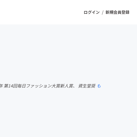
/
ログイン
新規会員登録
ジェクト
もうすぐ公開されます
プロダクト
1996年 第14回毎日ファッション大賞新人賞、 資生堂奨
も
ファッション
スポーツ
ケア
ソーシャルグッド