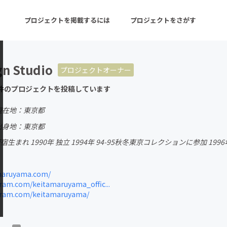
プロジェクトを掲載するには
プロジェクトをさがす
n Studio
プロジェクトオーナー
ターン
注目の新着プロジェクト
募集終了が近いプロ
件のプロジェクトを投稿しています
現在地：東京都
音楽
舞台・パフォーマンス
出身地：東京都
原宿生まれ 1990年 独立 1994年 94-95秋冬東京コレクションに参加 
ゲーム・サービス開発
フード・飲食店
書籍・雑誌出版
アニメ・漫画
maruyama.com/
am.com/keitamaruyama_offic...
チャレンジ
ビューティー・ヘルス
ram.com/keitamaruyama/