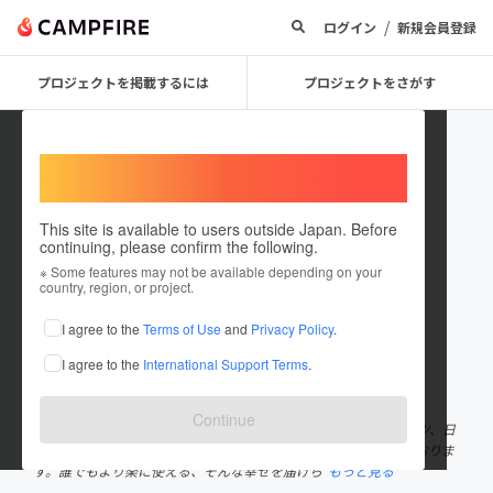
/
ログイン
新規会員登録
プロジェクトを掲載するには
プロジェクトをさがす
Welcome,
International users
This site is available to users outside Japan. Before
continuing, please confirm the following.
KOEWLL
※ Some features may not be available depending on your
country, region, or project.
プロジェクトオーナー
I agree to the
Terms of Use
and
Privacy Policy
.
これまでに1件のプロジェクトを投稿しています
I agree to the
International Support Terms
.
在住国：大韓民国 (韓国)
出身国：大韓民国 (韓国)
Continue
KOWELLは爪切りの専門企業です。KOWELLの優れた製品はドイツ、日
本、スイスなどに輸出をされており、世界中で認められ使われておりま
す。誰でもより楽に使える、そんな幸せを届けら
もっと見る