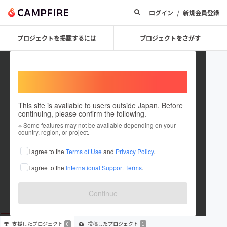
/
ログイン
新規会員登録
プロジェクトを掲載するには
プロジェクトをさがす
Welcome,
International users
This site is available to users outside Japan. Before
continuing, please confirm the following.
KOHEI MATSUMOTO 3
※ Some features may not be available depending on your
country, region, or project.
プロジェクトオーナー
I agree to the
Terms of Use
and
Privacy Policy
.
これまでに1件のプロジェクトを投稿しています
I agree to the
International Support Terms
.
在住国：未設定
出身国：日本
出身地：大阪府
Continue
支援した
プロジェクト
投稿した
プロジェクト
0
1