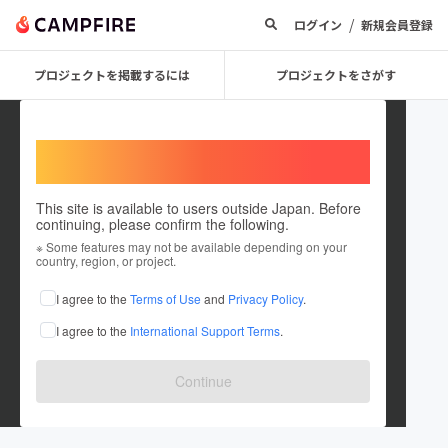
/
ログイン
新規会員登録
プロジェクトを掲載するには
プロジェクトをさがす
Welcome,
International users
This site is available to users outside Japan. Before
continuing, please confirm the following.
KOSUKE_h
※ Some features may not be available depending on your
country, region, or project.
プロジェクトオーナー
I agree to the
Terms of Use
and
Privacy Policy
.
これまでに1件のプロジェクトを投稿しています
I agree to the
International Support Terms
.
在住国：日本
現在地：千葉県
出身国：日本
出身地：福岡県
Continue
週末フォトグラファー＆キャンパー