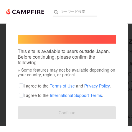
Welcome,
International users
KRkraft
人気のプロジェクト
注目のリ
This site is available to users outside Japan.
これまでに1
Before continuing, please confirm the
following.
在住国：日本
※ Some features may not be available depending on
アート・写真
出身国：未設定
your country, region, or project.
KRkraftz
テクノロジー・ガジェット
I agree to the
Terms of Use
and
Privacy Policy
.
しくなる、贈り
I agree to the
International Support Terms
.
映像・映画
ビジネス・起業
Continue
支援した
プロジェクト
0
投稿した
プロジェ
まちづくり・地域活性化