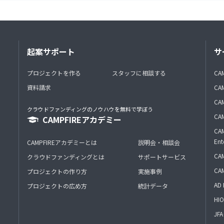
起案サポート
サ
プロジェクトを作る
スタッフに相談する
CA
資料請求
CA
CAM
クラウドファンディングのノウハウを無料で学ぼう
CAM
CAMPFIREアカデミー
CAM
Ent
CAMPFIREアカデミーとは
説明会・相談会
CAM
クラウドファンディングとは
サポートサービス
CA
プロジェクトの作り方
実施事例
AD 
プロジェクトの広め方
統計データ
HIO
J