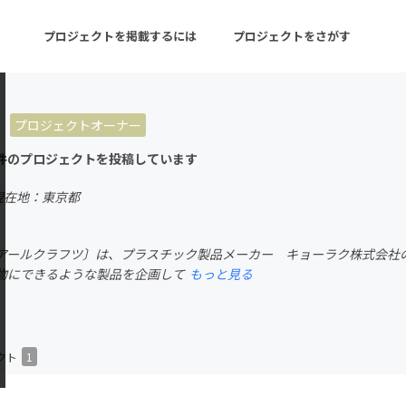
プロジェクトを掲載するには
プロジェクトをさがす
z
プロジェクトオーナー
ターン
注目の新着プロジェクト
募集終了が近いプロ
件のプロジェクトを投稿しています
現在地：東京都
音楽
舞台・パフォーマンス
〔ケイアールクラフツ〕は、プラスチック製品メーカー キョーラク株式会
ゲーム・サービス開発
フード・飲食店
物にできるような製品を企画して
もっと見る
書籍・雑誌出版
アニメ・漫画
チャレンジ
ビューティー・ヘルス
クト
1