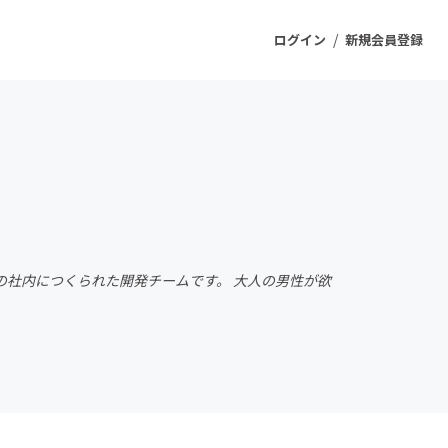
/
ログイン
新規会員登録
ジェクト
もうすぐ公開されます
プロダクト
社の社内につくられた開発チームです。 大人の男性が欲
ファッション
スポーツ
ケア
ソーシャルグッド