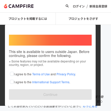
/
ログイン
新規会員登録
プロジェクトを掲載するには
プロジェクトをさがす
Welcome,
International users
This site is available to users outside Japan. Before
continuing, please confirm the following.
KUNIKAZU YOSHIKAWA
※ Some features may not be available depending on your
country, region, or project.
プロジェクトオーナー
I agree to the
Terms of Use
and
Privacy Policy
.
これまでに12回支援して1件のプロジェクトを投稿しています
I agree to the
International Support Terms
.
在住国：日本
現在地：大阪府
出身国：日本
出身地：大阪府
Continue
１０年間居酒屋で働いた後、介護職を１１年していました。 居酒屋で働
いた経験と介護職で得た知識を活かして、お家のように気兼ねなく安心
してお酒を飲んでいただける居酒屋を作りたいと思って
もっと見る