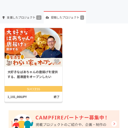
支援した
プロジェクト
投稿した
プロジェクト
12
1
大好きなばあちゃんの唐揚げを提供
する、居酒屋をオープンしたい
SUCCESS
1,101,000JPY
終了