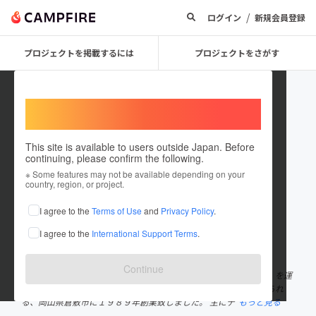
/
ログイン
新規会員登録
プロジェクトを掲載するには
プロジェクトをさがす
Welcome,
International users
This site is available to users outside Japan. Before
continuing, please confirm the following.
KURASHIKIYA
※ Some features may not be available depending on your
country, region, or project.
プロジェクトオーナー
I agree to the
Terms of Use
and
Privacy Policy
.
これまでに31件のプロジェクトを投稿しています
I agree to the
International Support Terms
.
在住国：日本
現在地：岡山県
出身国：日本
出身地：岡山県
Continue
情緒ある白壁の町家が軒を連ねる倉敷美観地区の一画で「倉敷屋」を運
営する株式会社ハート・プランニングはデニム発祥の地として知られ
る、岡山県倉敷市に１９８９年創業致しました。 主にデ
もっと見る