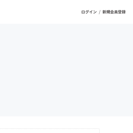
/
ログイン
新規会員登録
ジェクト
もうすぐ公開されます
プロダクト
ファッション
スポーツ
ケア
ソーシャルグッド