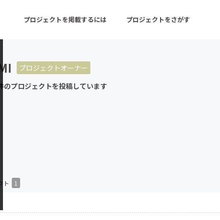
プロジェクトを掲載するには
プロジェクトをさがす
MI
プロジェクトオーナー
ターン
注目の新着プロジェクト
募集終了が近いプロ
件のプロジェクトを投稿しています
音楽
舞台・パフォーマンス
ゲーム・サービス開発
フード・飲食店
書籍・雑誌出版
アニメ・漫画
チャレンジ
ビューティー・ヘルス
クト
1