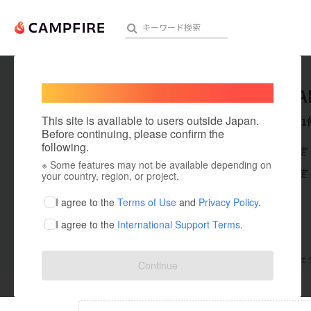
Welcome,
International users
K_NOGA
人気のプロジェクト
注目のリ
This site is available to users outside Japan.
これまでに1
Before continuing, please confirm the
following.
在住国：未設定
※ Some features may not be available depending on
アート・写真
出身国：未設定
your country, region, or project.
テクノロジー・ガジェット
I agree to the
Terms of Use
and
Privacy Policy
.
I agree to the
International Support Terms
.
映像・映画
ビジネス・起業
支援した
プロジェクト
0
投稿した
プロジェ
Continue
まちづくり・地域活性化