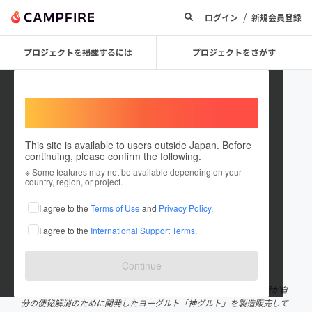
/
ログイン
新規会員登録
プロジェクトを掲載するには
プロジェクトをさがす
Welcome,
International users
This site is available to users outside Japan. Before
continuing, please confirm the following.
Kagurazaka_milk_company20
※ Some features may not be available depending on your
country, region, or project.
24
I agree to the
Terms of Use
and
Privacy Policy
.
プロジェクトオーナー
I agree to the
International Support Terms
.
これまでに1回支援して1件のプロジェクトを投稿しています
在住国：日本
現在地：東京都
Continue
出身国：日本
出身地：未設定
東京・新宿の神楽坂乳業です。ヒトの体を知り尽くした医学部教授が自
分の便秘解消のために開発したヨーグルト「神グルト」を製造販売して