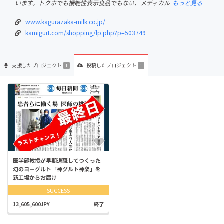
います。トクホでも機能性表示食品でもない、メディカル
もっと見る
www.kagurazaka-milk.co.jp/
kamigurt.com/shopping/lp.php?p=503749
支援した
プロジェクト
投稿した
プロジェクト
1
1
医学部教授が早期退職してつくった
幻のヨーグルト「神グルト神楽」を
新工場からお届け
SUCCESS
13,605,600JPY
終了