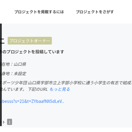
プロジェクトを掲載するには
プロジェクトをさがす
二
プロジェクトオーナー
ターン
注目の新着プロジェクト
募集終了が近いプロ
件のプロジェクトを投稿しています
現在地：山口県
音楽
舞台・パフォーマンス
出身地：未設定
ポーツ少年団 山口県宇部市立上宇部小学校に通う小学生の有志で結成され
ゲーム・サービス開発
フード・飲食店
んでいます。 下記のURL
もっと見る
書籍・雑誌出版
アニメ・漫画
besss?s=21&t=ZYbaafNXSdLeV...
チャレンジ
ビューティー・ヘルス
クト
1