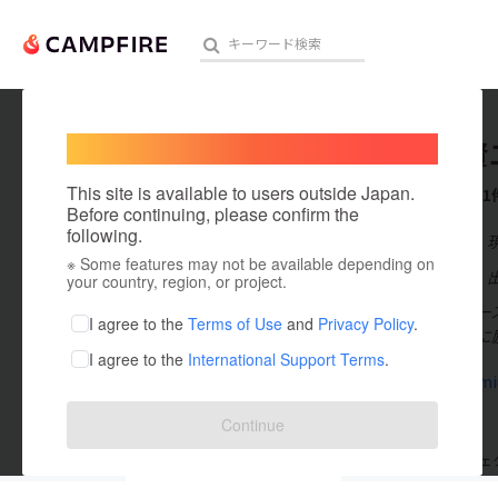
Welcome,
International users
江本 賢
人気のプロジェクト
注目のリ
This site is available to users outside Japan.
これまでに1
Before continuing, please confirm the
following.
在住国：日本
※ Some features may not be available depending on
アート・写真
出身国：日本
your country, region, or project.
上宇部サッカース
テクノロジー・ガジェット
I agree to the
Terms of Use
and
Privacy Policy
.
に、日々練習に励
I agree to the
International Support Terms
.
映像・映画
x.com/kamiu
ビジネス・起業
Continue
まちづくり・地域活性化
支援した
プロジェクト
0
投稿した
プロジェ