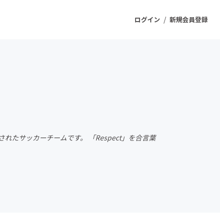
/
ログイン
新規会員登録
ジェクト
もうすぐ公開されます
プロダクト
たサッカーチームです。 「Respect」を合言葉
ファッション
スポーツ
ケア
ソーシャルグッド