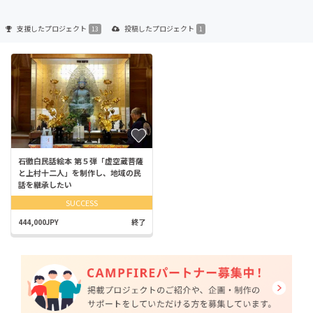
支援した
プロジェクト
投稿した
プロジェクト
13
1
石徹白民話絵本 第５弾「虚空蔵菩薩
と上村十二人」を制作し、地域の民
話を継承したい
SUCCESS
444,000JPY
終了