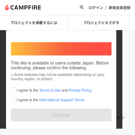
/
ログイン
新規会員登録
プロジェクトを掲載するには
プロジェクトをさがす
Welcome,
International users
This site is available to users outside Japan. Before
continuing, please confirm the following.
Kaori Hirano
※ Some features may not be available depending on your
country, region, or project.
プロジェクトオーナー
I agree to the
Terms of Use
and
Privacy Policy
.
これまでに13回支援して1件のプロジェクトを投稿しています
I agree to the
International Support Terms
.
在住国：未設定
出身国：未設定
Continue
人口300人弱の石徹白という集落に移り住み、ものを書くこと・服をつ
くることをお仕事に暮らしています。