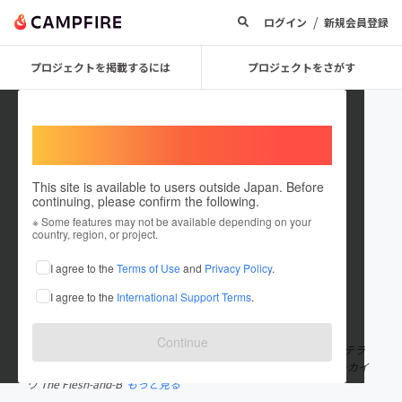
/
ログイン
新規会員登録
プロジェクトを掲載するには
プロジェクトをさがす
Welcome,
International users
This site is available to users outside Japan. Before
continuing, please confirm the following.
Kaori_The_Archive
※ Some features may not be available depending on your
country, region, or project.
プロジェクトオーナー
I agree to the
Terms of Use
and
Privacy Policy
.
これまでに1件のプロジェクトを投稿しています
I agree to the
International Support Terms
.
在住国：日本
現在地：未設定
出身国：日本
出身地：東京都
Continue
【かおり | Kaori デザイナー】 グラフィックデザイナー/ リリックテラ
ー/ 体現者 本プロジェクトを牽引するフロントマン。「生身のアーカイ
ヴ The Flesh-and-B
もっと見る