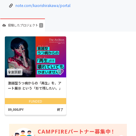
note.com/kaorishirakawa/portal
投稿した
プロジェクト
1
東京都
激越型うつ病からの「再生」を、ア
ート展示 という「形で残したい。」
FUNDED
89,000JPY
終了