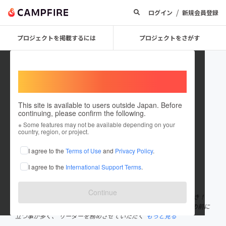
/
ログイン
新規会員登録
プロジェクトを掲載するには
プロジェクトをさがす
Welcome,
International users
This site is available to users outside Japan. Before
continuing, please confirm the following.
Kaoru Kotaki
※ Some features may not be available depending on your
country, region, or project.
プロジェクトオーナー
I agree to the
Terms of Use
and
Privacy Policy
.
これまでに2件のプロジェクトを投稿しています
I agree to the
International Support Terms
.
在住国：日本
現在地：大阪府
出身国：日本
出身地：大阪府
Continue
1966年生まれ。大阪府出身。 とにかく寝ても覚めても、創造が好き！
企画が好き！構成が好き！なのです。 そしてなぜか若い頃から人の前に
立つ事が多く、 リーダーを務めさせていただく
もっと見る