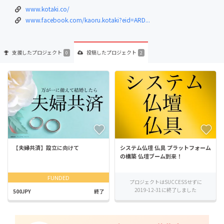
www.kotaki.co/
www.facebook.com/kaoru.kotaki?eid=ARD...
支援した
プロジェクト
投稿した
プロジェクト
0
2
【夫婦共済】設立に向けて
システム仏壇 仏具 プラットフォーム
の構築 仏壇ブーム到来！
FUNDED
プロジェクトはSUCCESSせずに
2019-12-31に終了しました
500JPY
終了