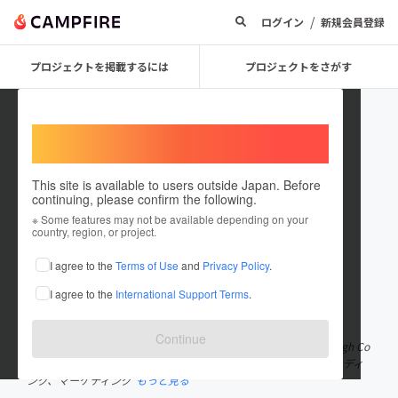
/
ログイン
新規会員登録
プロジェクトを掲載するには
プロジェクトをさがす
Welcome,
International users
This site is available to users outside Japan. Before
continuing, please confirm the following.
Kazuki Togase
※ Some features may not be available depending on your
country, region, or project.
プロジェクトオーナー
I agree to the
Terms of Use
and
Privacy Policy
.
これまでに8回支援して1件のプロジェクトを投稿しています
I agree to the
International Support Terms
.
在住国：日本
現在地：山梨県
出身国：日本
出身地：大阪府
Continue
これまでの経歴 15歳からイギリスに単身アート留学8年。Edinburgh Co
llege of Artを卒業し、グラフィックデザイナー、外資PR、 ブランディ
ング、マーケティング
もっと見る