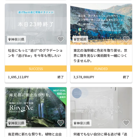
神奈川県
宮城県
社会にもっと”逃げ”のグラデーショ
東北の海岸線に色彩を取り戻せ。世
ンを「逃げBar」を今年も残したい
界に類を見ない美術館を一緒につく
りませんか。
SUCCESS
FUNDED
1,695,112JPY
終了
3,578,000JPY
終了
神奈川県
神奈川県
南足柄に新たな祭りを。植物と出会
何者でもない自分に帰る逃げ場「逃