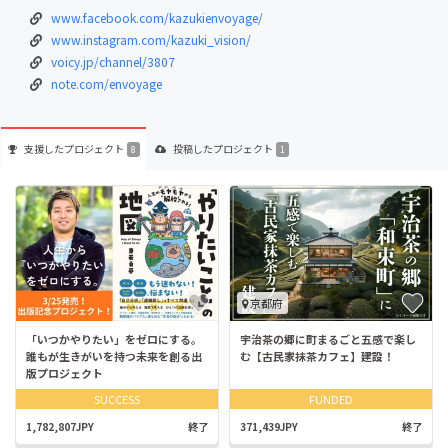
www.facebook.com/kazukienvoyage/
www.instagram.com/kazuki_vision/
voicy.jp/channel/3807
note.com/envoyage
支援した
プロジェクト
投稿した
プロジェクト
8
1
京都府
「いつかやりたい」をゼロにする。
宇治茶の郷に町まるごと五感で楽し
誰もが生きがいを持つ未来を創る出
む【古民家抹茶カフェ】建設！
版プロジェクト
SUCCESS
FUNDED
1,782,807JPY
終了
371,439JPY
終了