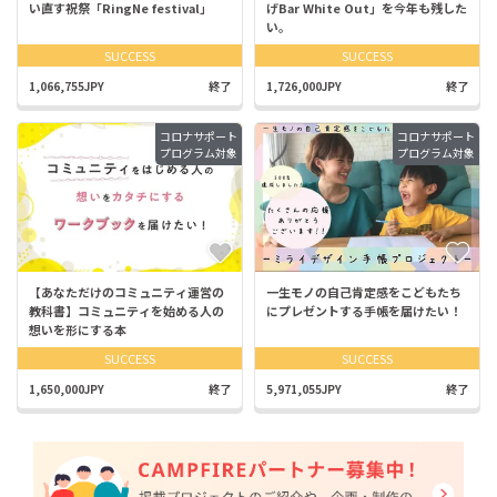
い直す祝祭「RingNe festival」
げBar White Out」を今年も残した
い。
SUCCESS
SUCCESS
1,066,755JPY
終了
1,726,000JPY
終了
コロナサポート
コロナサポート
プログラム対象
プログラム対象
【あなただけのコミュニティ運営の
一生モノの自己肯定感をこどもたち
教科書】コミュニティを始める人の
にプレゼントする手帳を届けたい！
想いを形にする本
SUCCESS
SUCCESS
1,650,000JPY
終了
5,971,055JPY
終了