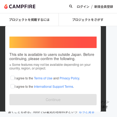
/
ログイン
新規会員登録
プロジェクトを掲載するには
プロジェクトをさがす
Welcome,
International users
This site is available to users outside Japan. Before
continuing, please confirm the following.
Kazunori Miura
※ Some features may not be available depending on your
country, region, or project.
プロジェクトオーナー
I agree to the
Terms of Use
and
Privacy Policy
.
これまでに4件のプロジェクトを投稿しています
I agree to the
International Support Terms
.
在住国：日本
現在地：山形県
出身国：日本
出身地：山形県
Continue
ネット販売ハムスクエアを主催。ヤフーオークション、eBay、アマゾン
などで出品中。電子部品からオートバイ用品までを扱う。ムーに記事を
書くこともある。noteでは電気的地球科学という
もっと見る