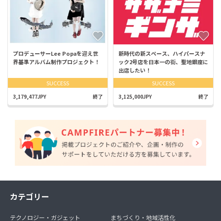
プロデューサーLee Popaを迎え世
新時代の新スペース、ハイパースナ
界基準アルバム制作プロジェクト！
ック2号店を日本一の街、聖地銀座に
出店したい！
SUCCESS
SUCCESS
3,179,477JPY
終了
3,125,000JPY
終了
カテゴリー
テクノロジー・ガジェット
まちづくり・地域活性化