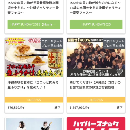
あなたの買い物が児童養護施設卒園
あなたの買い物が誰かの力になる〜
児を支える。〜沖縄チャリティー音
18歳の卒園を支える沖縄チャリティ
楽フェス〜
ー音楽フェス〜
HAPPY SUNDAY 2025【Movie made by CHiNa & Beats by George Bolton】
HAPPY SUNDAY2025
コロナサポート
コロナサポート
プログラム対象
プログラム対象
沖縄の味を食卓に「ゴロっと肉みそ
助けてください【沖縄県】コロナの
生ふりかけ」を広めたい！
影響で隠れ家の飲食店存続危機！
SUCCESS
SUCCESS
676,500JPY
終了
1,897,900JPY
終了