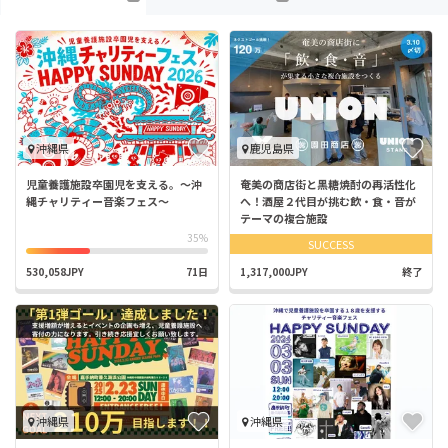
沖縄県
鹿児島県
児童養護施設卒園児を支える。〜沖
奄美の商店街と黒糖焼酎の再活性化
縄チャリティー音楽フェス〜
へ！酒屋２代目が挑む飲・食・音が
テーマの複合施設
35%
SUCCESS
530,058JPY
71日
1,317,000JPY
終了
沖縄県
沖縄県