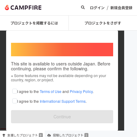
/
ログイン
新規会員登録
プロジェクトを掲載するには
プロジェクトをさがす
Welcome,
International users
This site is available to users outside Japan. Before
continuing, please confirm the following.
Kazuya Hoshi
※ Some features may not be available depending on your
country, region, or project.
プロジェクトオーナー
I agree to the
Terms of Use
and
Privacy Policy
.
これまでに8回支援して1件のプロジェクトを投稿しています
I agree to the
International Support Terms
.
在住国：日本
現在地：沖縄県
出身国：日本
出身地：静岡県
Continue
支援した
プロジェクト
投稿した
プロジェクト
8
1