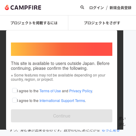
/
ログイン
新規会員登録
プロジェクトを掲載するには
プロジェクトをさがす
Welcome,
International users
This site is available to users outside Japan. Before
continuing, please confirm the following.
熊倉恵子
※ Some features may not be available depending on your
country, region, or project.
プロジェクトオーナー
I agree to the
Terms of Use
and
Privacy Policy
.
これまでに2回支援しています
I agree to the
International Support Terms
.
在住国：日本
現在地：静岡県
出身国：日本
出身地：未設定
Continue
私は学歴や知識よりも、大切な“心”を育むことを重んじています。思い
やりや素直さ、人を信じる気持ちは、どんなに過去がつらくとも、少し
ずつ、育む事が出来るものです。自分の心にあたたかな
もっと見る