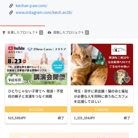
keichan-paw.com/
www.instagram.com/keich.an28/
支援した
プロジェクト
投稿した
プロジェクト
2
0
岐阜県
ひとりじゃない子育てへ 発達・不登
埼玉・岩手に新店舗！猫の命と福祉
校の親子と支援をつなぐ挑戦
が必要な人を同時に救うねこカフェ
を応援してほしい
SUCCESS
FUNDED
515,500JPY
終了
1,231,250JPY
終了