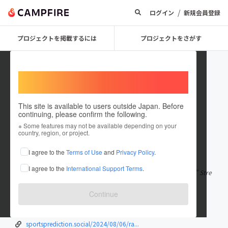
/
ログイン
新規会員登録
プロジェクトを掲載するには
プロジェクトをさがす
Welcome,
International users
This site is available to users outside Japan. Before
continuing, please confirm the following.
KevinBrooks41342
※ Some features may not be available depending on your
country, region, or project.
在住国：ニジェール
I agree to the
Terms of Use
and
Privacy Policy
.
出身国：ニジェール
I agree to the
International Support Terms
.
South Sydney Rabbitohs vs Melbourne Storm (Live)"liveStream" Stre
aming live South Sydney R
もっと見る
Continue
tvevents.org/Rugby-League.php/South-S...
telegra.ph/South-Sydney-Rabbitohs---M...
sportsprediction.social/2024/08/06/ra...