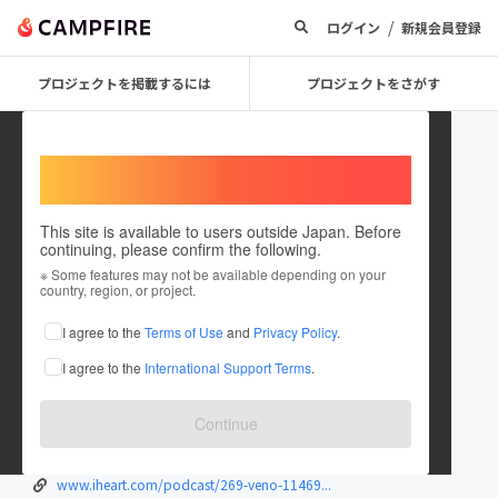
/
ログイン
新規会員登録
プロジェクトを掲載するには
プロジェクトをさがす
Welcome,
International users
This site is available to users outside Japan. Before
continuing, please confirm the following.
Keystone115
※ Some features may not be available depending on your
country, region, or project.
在住国：聖庁 (バチカン市国)
I agree to the
Terms of Use
and
Privacy Policy
.
出身国：聖庁 (バチカン市国)
I agree to the
International Support Terms
.
www.bankfanz.com/keystone-bank-transf...
plaza.rakuten.co.jp/keystone111/diary...
Continue
www.producthunt.com/@5akeystone18306
www.intensedebate.com/people/Keystone...
www.iheart.com/podcast/269-veno-11469...