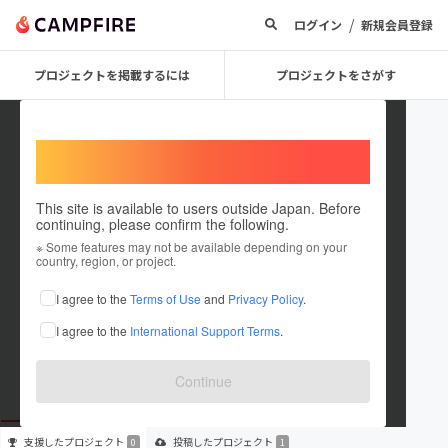
/
ログイン
新規会員登録
プロジェクトを掲載するには
プロジェクトをさがす
Welcome,
International users
This site is available to users outside Japan. Before
continuing, please confirm the following.
KikitaiProject
※ Some features may not be available depending on your
country, region, or project.
プロジェクトオーナー
I agree to the
Terms of Use
and
Privacy Policy
.
これまでに1件のプロジェクトを投稿しています
I agree to the
International Support Terms
.
在住国：未設定
出身国：未設定
Continue
支援した
プロジェクト
投稿した
プロジェクト
0
1