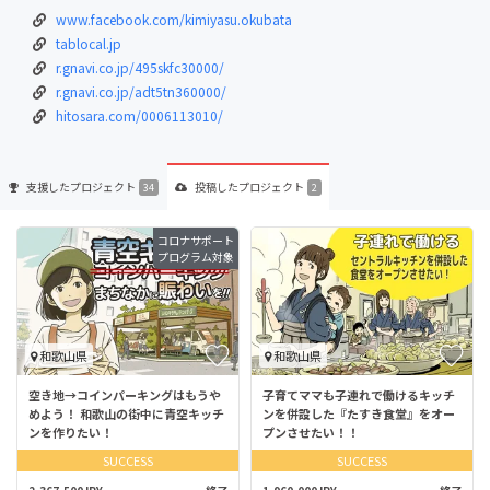
www.facebook.com/kimiyasu.okubata
tablocal.jp
r.gnavi.co.jp/495skfc30000/
r.gnavi.co.jp/adt5tn360000/
hitosara.com/0006113010/
支援した
プロジェクト
投稿した
プロジェクト
34
2
コロナサポート
プログラム対象
和歌山県
和歌山県
空き地→コインパーキングはもうや
子育てママも子連れで働けるキッチ
めよう！ 和歌山の街中に青空キッチ
ンを併設した『たすき食堂』をオー
ンを作りたい！
プンさせたい！！
SUCCESS
SUCCESS