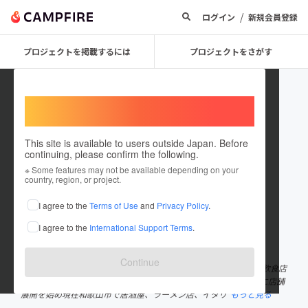
/
ログイン
新規会員登録
プロジェクトを掲載するには
プロジェクトをさがす
Welcome,
International users
This site is available to users outside Japan. Before
continuing, please confirm the following.
Kimiyasu Okubata
※ Some features may not be available depending on your
country, region, or project.
プロジェクトオーナー
I agree to the
Terms of Use
and
Privacy Policy
.
これまでに34回支援して2件のプロジェクトを投稿しています
I agree to the
International Support Terms
.
在住国：日本
現在地：和歌山県
出身国：日本
出身地：和歌山県
Continue
和歌山県和歌山市出身 １９７７年３月生まれ ２３歳より独立し飲食店
を開業５年前より「飲食業から始めるまちづくり」をコンセプトに店舗
展開を始め現在和歌山市で居酒屋、ラーメン店、イタリ
もっと見る