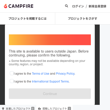
/
ログイン
新規会員登録
プロジェクトを掲載するには
プロジェクトをさがす
Welcome,
International users
This site is available to users outside Japan. Before
continuing, please confirm the following.
KirinMonster
※ Some features may not be available depending on your
country, region, or project.
プロジェクトオーナー
I agree to the
Terms of Use
and
Privacy Policy
.
これまでに2件のプロジェクトを投稿しています
I agree to the
International Support Terms
.
在住国：未設定
出身国：未設定
Continue
支援した
プロジェクト
投稿した
プロジェクト
0
2