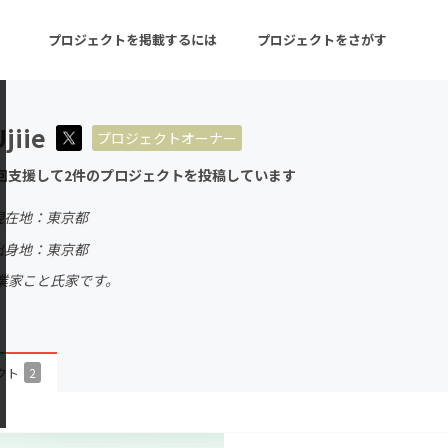
プロジェクトを掲載するには
プロジェクトをさがす
jiie
プロジェクトオーナー
ターン
注目の新着プロジェクト
募集終了が近いプロ
回支援して2件のプロジェクトを投稿しています
現在地：東京都
音楽
舞台・パフォーマンス
出身地：東京都
業家こと氏家です。
ゲーム・サービス開発
フード・飲食店
書籍・雑誌出版
アニメ・漫画
チャレンジ
ビューティー・ヘルス
クト
2