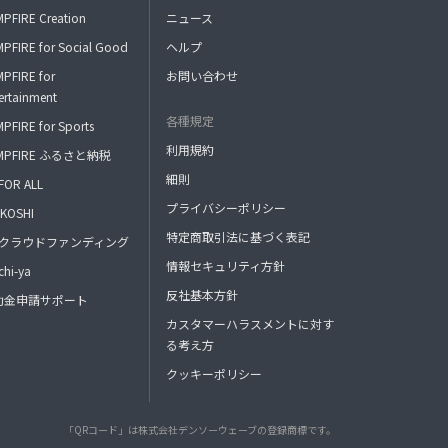
PFIRE Creation
ニュース
PFIRE for Social Good
ヘルプ
PFIRE for
お問い合わせ
ertainment
各種規定
PFIRE for Sports
利用規約
MPFIRE ふるさと納税
細則
FOR ALL
プライバシーポリシー
KOSHI
特定商取引法に基づく表記
FAクラウドファンディング
情報セキュリティ方針
hi-ya
反社基本方針
助金申請サポート
カスタマーハラスメントに対す
る考え方
クッキーポリシー
「QRコード」は株式会社デンソーウェーブの登録商標です。