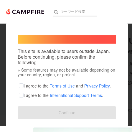
Welcome,
International users
Kiyoshi U
人気のプロジェクト
注目のリ
This site is available to users outside Japan.
これまでに6
Before continuing, please confirm the
following.
在住国：日本
※ Some features may not be available depending on
アート・写真
出身国：日本
your country, region, or project.
筋トレさせる起
テクノロジー・ガジェット
I agree to the
Terms of Use
and
Privacy Policy
.
I agree to the
International Support Terms
.
映像・映画
ビジネス・起業
支援した
プロジェクト
6
投稿した
プロジェ
Continue
まちづくり・地域活性化