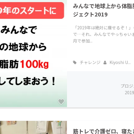
みんなで地球上から体脂肪
CAMPFIRE for Social Good
CAMPFIRE Creation
ジェクト2019
CAMPFIREふるさと納税
machi-ya
コミュニティ
「2019年は絶対に痩せるぞ！
で…それ、みんなでやっちゃいま
月で参加...
チャレンジ
Kiyoshi U...
プロジ
201
筋トレで介護ゼロ、寝た