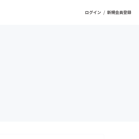
/
ログイン
新規会員登録
ジェクト
もうすぐ公開されます
プロダクト
ファッション
スポーツ
ケア
ソーシャルグッド