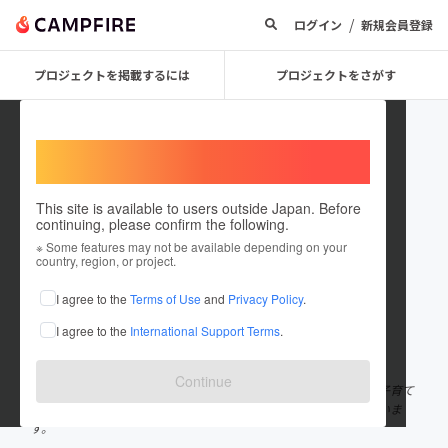
/
ログイン
新規会員登録
プロジェクトを掲載するには
プロジェクトをさがす
Welcome,
International users
This site is available to users outside Japan. Before
continuing, please confirm the following.
Kodomozeisei
※ Some features may not be available depending on your
country, region, or project.
プロジェクトオーナー
I agree to the
Terms of Use
and
Privacy Policy
.
これまでに1件のプロジェクトを投稿しています
I agree to the
International Support Terms
.
在住国：日本
現在地：東京都
出身国：日本
出身地：未設定
Continue
「こども税制協議会」は子育て当事者で構成された任意団体で、子育て
に関する減税措置を国と地方自治体へ働きかける活動を主としていま
す。