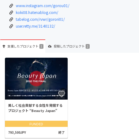
www.instagram.com/gorou01/
koki08.hatenablog.com/
tabelog.com/rvwr/gorori01/
user.retty.me/3140132/
支援した
プロジェクト
投稿した
プロジェクト
1
2
美しく社会貢献する女性を発掘する
プロジェクト “Beauty Japan”
FUNDED
793,500JPY
終了