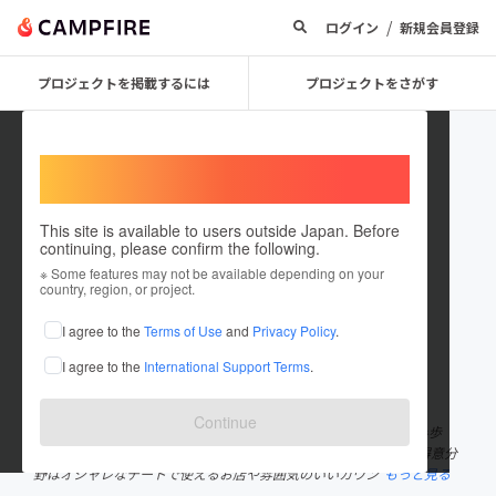
/
ログイン
新規会員登録
プロジェクトを掲載するには
プロジェクトをさがす
Welcome,
International users
This site is available to users outside Japan. Before
continuing, please confirm the following.
Koki Inagaki
※ Some features may not be available depending on your
country, region, or project.
プロジェクトオーナー
I agree to the
Terms of Use
and
Privacy Policy
.
これまでに1回支援して2件のプロジェクトを投稿しています
I agree to the
International Support Terms
.
在住国：日本
現在地：東京都
出身国：日本
出身地：宮崎県
Continue
日本酒と肉を愛するニート（嘘）年間300食以上を外食で食べ飲み歩
き、グルメ情報を発信。吉祥寺・恵比寿・渋谷周辺によく出没。得意分
野はオシャレなデートで使えるお店や雰囲気のいいカウン
もっと見る