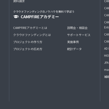
資料請求
CA
CAM
クラウドファンディングのノウハウを無料で学ぼう
CAM
CAMPFIREアカデミー
CAM
Ent
CAMPFIREアカデミーとは
説明会・相談会
CAM
クラウドファンディングとは
サポートサービス
CA
プロジェクトの作り方
実施事例
AD 
プロジェクトの広め方
統計データ
HIO
J
mac
補