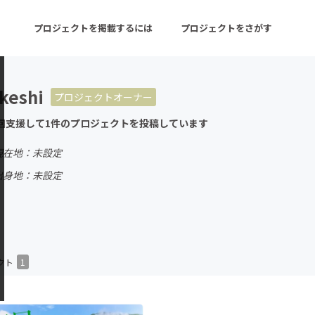
プロジェクトを掲載するには
プロジェクトをさがす
keshi
プロジェクトオーナー
ターン
注目の新着プロジェクト
募集終了が近いプロ
回支援して1件のプロジェクトを投稿しています
現在地：未設定
音楽
舞台・パフォーマンス
出身地：未設定
ゲーム・サービス開発
フード・飲食店
書籍・雑誌出版
アニメ・漫画
チャレンジ
ビューティー・ヘルス
クト
1