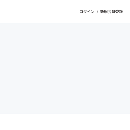
/
ログイン
新規会員登録
ジェクト
もうすぐ公開されます
プロダクト
ファッション
スポーツ
ケア
ソーシャルグッド