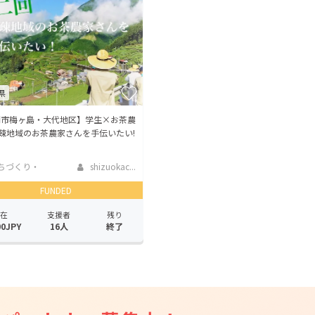
CAMPFIRE for Social Good
CAMPFIRE Creation
CAMPFIREふるさと納税
machi-ya
コミュニティ
県
岡市梅ヶ島・大代地区】学生×お茶農
過疎地域のお茶農家さんを手伝いたい!
ちづくり・
shizuokac...
活性化
FUNDED
在
支援者
残り
00JPY
16人
終了