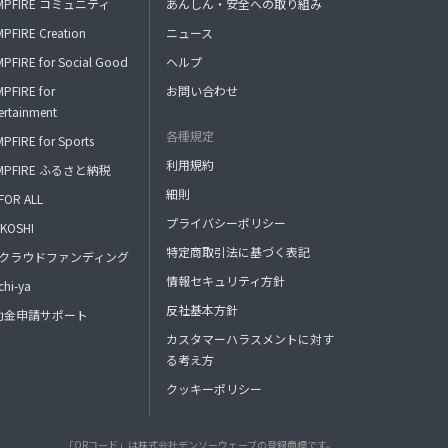
MPFIRE コミュニティ
あんしん・安全への取り組み
PFIRE Creation
ニュース
PFIRE for Social Good
ヘルプ
PFIRE for
お問い合わせ
ertainment
各種規定
PFIRE for Sports
利用規約
MPFIRE ふるさと納税
細則
FOR ALL
プライバシーポリシー
KOSHI
特定商取引法に基づく表記
FAクラウドファンディング
情報セキュリティ方針
hi-ya
反社基本方針
助金申請サポート
カスタマーハラスメントに対す
る考え方
クッキーポリシー
「QRコード」は株式会社デンソーウェーブの登録商標です。