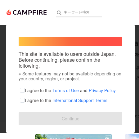
Welcome,
International users
KondoTa
人気のプロジェクト
注目のリ
This site is available to users outside Japan.
これまでに2
Before continuing, please confirm the
following.
在住国：日本
※ Some features may not be available depending on
アート・写真
出身国：日本
your country, region, or project.
テクノロジー・ガジェット
I agree to the
Terms of Use
and
Privacy Policy
.
I agree to the
International Support Terms
.
映像・映画
ビジネス・起業
支援した
プロジェクト
2
投稿した
プロジェ
Continue
まちづくり・地域活性化