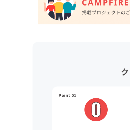
ク
Point 01