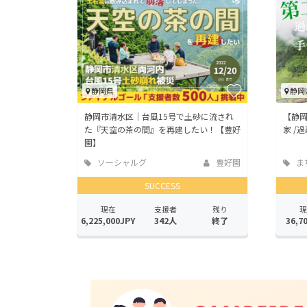
静岡県
静岡
静岡市清水区｜台風15号で土砂に流され
【静
た『天空の茶の間』を再建したい！【豊好
家 /
園】
ソーシャルグ
豊好園
ま
ッド
地域
SUCCESS
現在
支援者
残り
現
6,225,000JPY
342人
終了
36,7