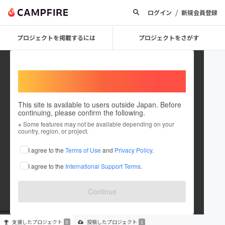
/
ログイン
新規会員登録
プロジェクトを掲載するには
プロジェクトをさがす
Welcome,
International users
This site is available to users outside Japan. Before
continuing, please confirm the following.
KotoPoem
※ Some features may not be available depending on your
country, region, or project.
プロジェクトオーナー
I agree to the
Terms of Use
and
Privacy Policy
.
これまでに1件のプロジェクトを投稿しています
I agree to the
International Support Terms
.
在住国：未設定
出身国：未設定
Continue
支援した
プロジェクト
投稿した
プロジェクト
0
1