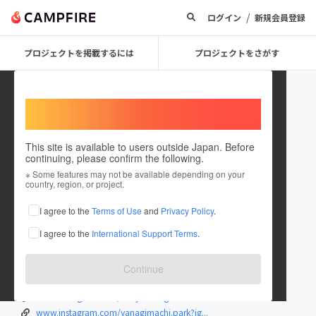
/
ログイン
新規会員登録
プロジェクトを掲載するには
プロジェクトをさがす
Welcome,
International users
This site is available to users outside Japan. Before
continuing, please confirm the following.
Kushiro_yuisai_shachu
※ Some features may not be available depending on your
country, region, or project.
プロジェクトオーナー
I agree to the
Terms of Use
and
Privacy Policy
.
これまでに1件のプロジェクトを投稿しています
I agree to the
International Support Terms
.
在住国：日本
現在地：未設定
出身国：日本
出身地：未設定
Continue
kushiro-yuisai.com/ryusaikushiro/
www.instagram.com/946yuisai?igsh=OGhv...
www.instagram.com/yanagimachi.park?ig...