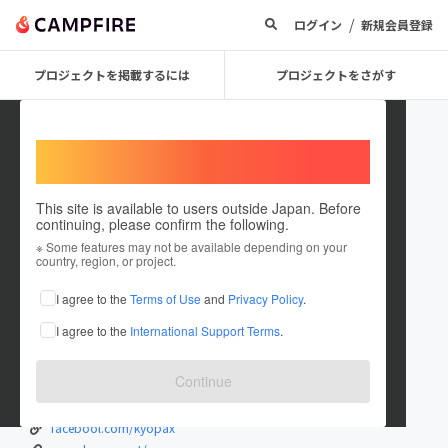
/
ログイン
新規会員登録
プロジェクトを掲載するには
プロジェクトをさがす
Welcome,
International users
This site is available to users outside Japan. Before
continuing, please confirm the following.
Kyo Satani
※ Some features may not be available depending on your
country, region, or project.
プロジェクトオーナー
I agree to the
Terms of Use
and
Privacy Policy
.
これまでに24回支援して2件のプロジェクトを投稿しています
I agree to the
International Support Terms
.
在住国：日本
現在地：東京都
出身国：日本
出身地：神奈川県
Continue
パクチーを愛する旅人。
facebool.com/kyopax