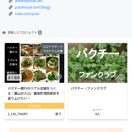
www.kyonan.art/
paxihouse.com/blog/
note.com/paxi
投稿した
プロジェクト
2
コロナサポート
プログラム対象
千葉県
パクチー銀行のリアル店舗をつく
パクチー・ファンクラブ
る：鋸山の入口、鋸南町保田駅前を
盛り上げたい！
FUNDED
メンバー
1,135,739JPY
終了
0人