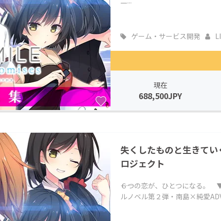
二...
ゲーム・サービス開発
L
現在
688,500JPY
失くしたものと生きていく恋
ロジェクト
――６つの恋が、ひとつになる。 
ルノベル第２弾・南島×純愛ADV「