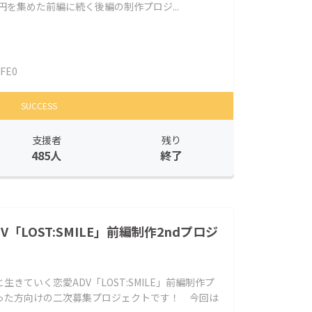
69万円を集めた前編に続く後編の制作プロジ...
IFE0
SUCCESS
支援者
残り
485人
終了
「LOST:SMILE」前編制作2ndプロジ
きていく恋愛ADV「LOST:SMILE」前編制作プ
った方向けの二次募集プロジェクトです！ 今回は