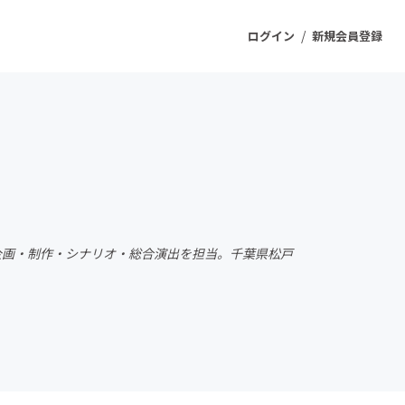
/
ログイン
新規会員登録
ジェクト
もうすぐ公開されます
プロダクト
代表。企画・制作・シナリオ・総合演出を担当。千葉県松戸
ファッション
スポーツ
ケア
ソーシャルグッド