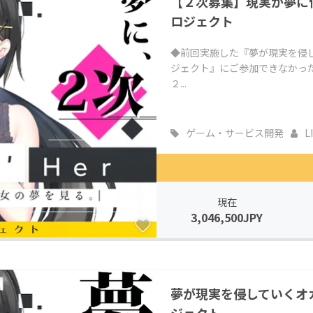
【２次募集】現実が夢に侵さ
ロジェクト
◆前回実施した『夢が現実を侵してい
ジェクト』にご参加できなかっ
２...
ゲーム・サービス開発
L
現在
3,046,500JPY
夢が現実を侵していくオカル