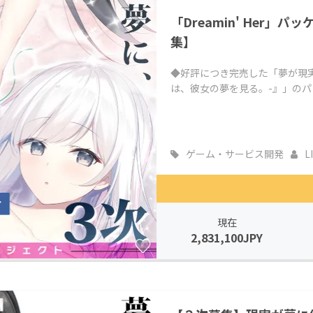
「Dreamin' Her
集】
◆好評につき完売した「夢が現実を侵し
は、彼女の夢を見る。-』」のパ
ゲーム・サービス開発
L
現在
2,831,100JPY