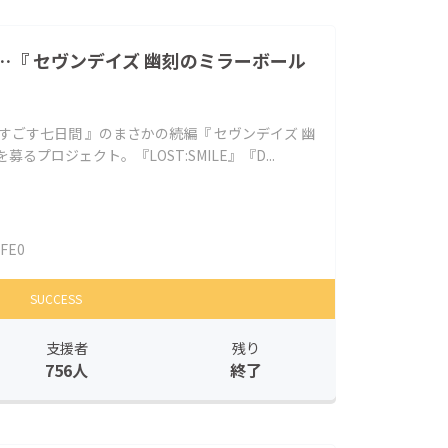
『 セヴンデイズ 幽刻のミラーボール
すごす七日間 』のまさかの続編『 セヴンデイズ 幽
るプロジェクト。『LOST:SMILE』『D...
IFE0
SUCCESS
支援者
残り
756人
終了