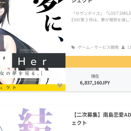
ジェクト
「セヴンデイズ」「LOST:SM
E0の第３作は、夢が現実を侵していく
ゲーム・サービス開発
L
現在
6,837,160JPY
【二次募集】南島恋愛ADV
ェクト