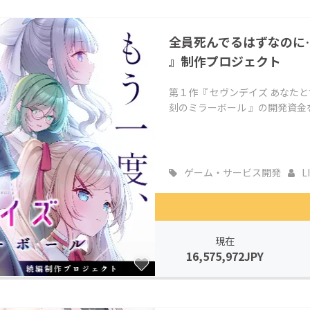
CAMPFIRE for Social Good
CAMPFIRE Creation
全員死んでるはずなのに…
CAMPFIREふるさと納税
machi-ya
コミュニティ
』制作プロジェクト
第１作『 セヴンデイズ あなたと
刻のミラーボール 』の開発資金を募
ゲーム・サービス開発
L
現在
16,575,972JPY