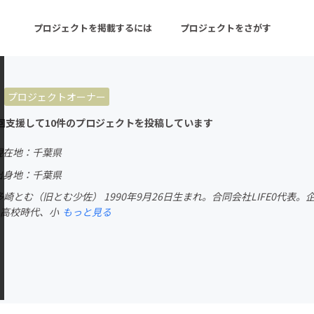
プロジェクトを掲載するには
プロジェクトをさがす
プロジェクトオーナー
ターン
注目の新着プロジェクト
募集終了が近いプロ
回支援して10件のプロジェクトを投稿しています
現在地：千葉県
音楽
舞台・パフォーマンス
出身地：千葉県
 喜多崎とむ（旧とむ少佐） 1990年9月26日生まれ。合同会社LIFE0
ゲーム・サービス開発
フード・飲食店
 高校時代、小
もっと見る
書籍・雑誌出版
アニメ・漫画
チャレンジ
ビューティー・ヘルス