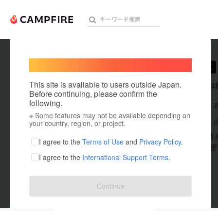
Welcome,
International users
LIFE0
人気のプロジェクト
注目のリ
This site is available to users outside Japan.
これまでに1
Before continuing, please confirm the
following.
在住国：日本
※ Some features may not be available depending on
アート・写真
出身国：日本
your country, region, or project.
■LIFE0代表
テクノロジー・ガジェット
I agree to the
Terms of Use
and
Privacy Policy
.
市出身。 ▼経歴
I agree to the
International Support Terms
.
映像・映画
life0.info/
ビジネス・起業
Continue
まちづくり・地域活性化
投稿した
プロジェクト
10