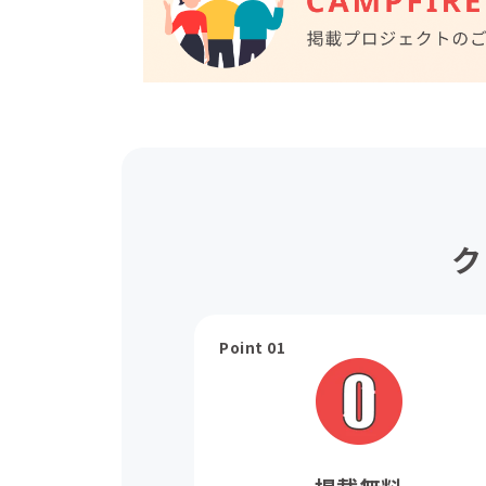
ク
Point 01