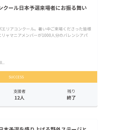
アコンクール日本予選来場者にお振る舞い
パエリアコンクール。暑い中ご来場くださった皆様
リャマニアメンバーが1000人分のバレンシアパ
...
SUCCESS
支援者
残り
12人
終了
日本予選を盛り上げる野外ステージと