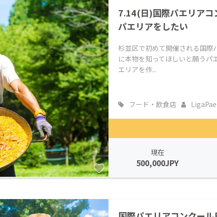
7.14(日)国際パエリ
CAMPFIRE for Social Good
CAMPFIRE Creation
パエリアをしたい
CAMPFIREふるさと納税
machi-ya
コミュニティ
杉並区で初めて開催される国際
に本物を知ってほしいと願うパエ
エリアを作...
フード・飲食店
LigaPaell
現在
500,000JPY
国際パエリアコンクール