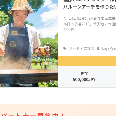
バルーンアーチを作りた
7月14日(日)に東京都杉並区
ル日本予選2019」新天地での
ジと来...
フード・飲食店
LigaPaell
現在
500,000JPY