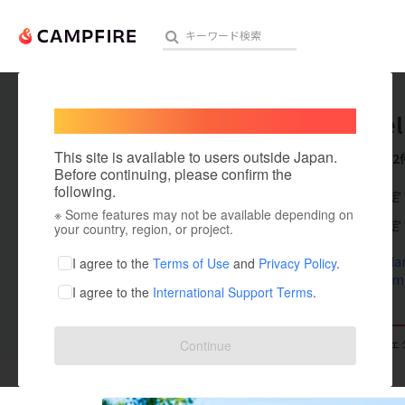
Welcome,
International users
LigaPae
人気のプロジェクト
注目のリ
This site is available to users outside Japan.
これまでに2
Before continuing, please confirm the
following.
在住国：未設定
※ Some features may not be available depending on
アート・写真
出身国：未設定
your country, region, or project.
テクノロジー・ガジェット
www.paella
I agree to the
Terms of Use
and
Privacy Policy
.
twitter.com
I agree to the
International Support Terms
.
映像・映画
ビジネス・起業
支援した
プロジェクト
0
投稿した
プロジェ
Continue
まちづくり・地域活性化