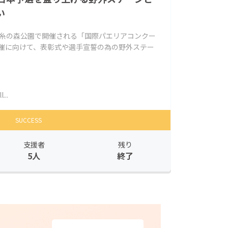
い
立蚕糸の森公園で開催される「国際パエリアコンクー
開催に向けて、表彰式や選手宣誓の為の野外ステー
...
SUCCESS
支援者
残り
5人
終了