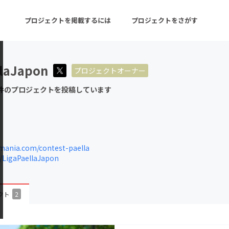
プロジェクトを掲載するには
プロジェクトをさがす
llaJapon
プロジェクトオーナー
ターン
注目の新着プロジェクト
募集終了が近いプロ
件のプロジェクトを投稿しています
音楽
舞台・パフォーマンス
ゲーム・サービス開発
フード・飲食店
mania.com/contest-paella
/LigaPaellaJapon
書籍・雑誌出版
アニメ・漫画
チャレンジ
ビューティー・ヘルス
クト
2