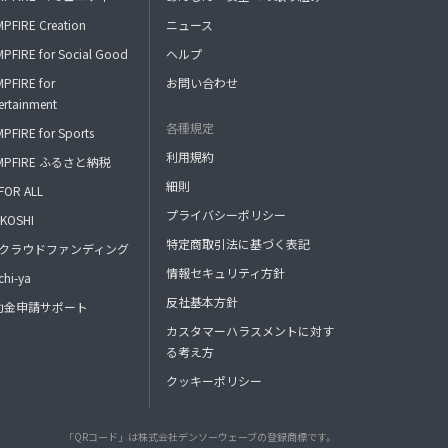
PFIRE Creation
ニュース
PFIRE for Social Good
ヘルプ
PFIRE for
お問い合わせ
ertainment
各種規定
PFIRE for Sports
利用規約
MPFIRE ふるさと納税
細則
FOR ALL
プライバシーポリシー
KOSHI
特定商取引法に基づく表記
FAクラウドファンディング
情報セキュリティ方針
hi-ya
反社基本方針
助金申請サポート
カスタマーハラスメントに対す
る考え方
クッキーポリシー
「QRコード」は株式会社デンソーウェーブの登録商標です。