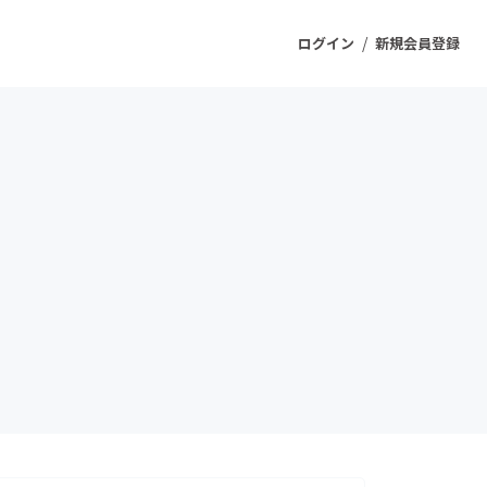
/
ログイン
新規会員登録
ジェクト
もうすぐ公開されます
プロダクト
ファッション
スポーツ
ケア
ソーシャルグッド