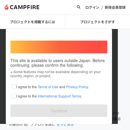
/
ログイン
新規会員登録
プロジェクトを掲載するには
プロジェクトをさがす
Welcome,
International users
This site is available to users outside Japan. Before
continuing, please confirm the following.
LomographyJapan
※ Some features may not be available depending on your
country, region, or project.
プロジェクトオーナー
I agree to the
Terms of Use
and
Privacy Policy
.
これまでに4件のプロジェクトを投稿しています
I agree to the
International Support Terms
.
在住国：日本
現在地：東京都
出身国：日本
出身地：東京都
Continue
The Future is Analogue！をスローガンに掲げ、フィルムカメラとその
関連商品を製造販売するカメラブランド。公式Webサイトでは自社製品
の販売の 他、アナログ写真に
もっと見る