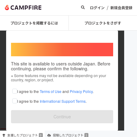
/
ログイン
新規会員登録
プロジェクトを掲載するには
プロジェクトをさがす
Welcome,
International users
This site is available to users outside Japan. Before
continuing, please confirm the following.
Loveyourself
※ Some features may not be available depending on your
country, region, or project.
プロジェクトオーナー
I agree to the
Terms of Use
and
Privacy Policy
.
これまでに1件のプロジェクトを投稿しています
I agree to the
International Support Terms
.
在住国：未設定
出身国：未設定
Continue
支援した
プロジェクト
投稿した
プロジェクト
0
1