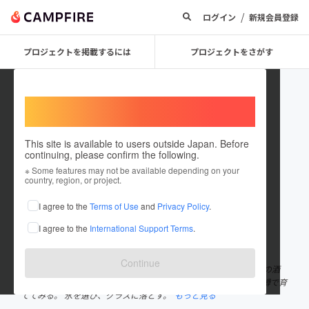
/
ログイン
新規会員登録
プロジェクトを掲載するには
プロジェクトをさがす
Welcome,
International users
This site is available to users outside Japan. Before
continuing, please confirm the following.
マジックバレル
※ Some features may not be available depending on your
country, region, or project.
プロジェクトオーナー
I agree to the
Terms of Use
and
Privacy Policy
.
これまでに7件のプロジェクトを投稿しています
I agree to the
International Support Terms
.
在住国：日本
現在地：山梨県
出身国：日本
出身地：青森県
Continue
『日常に、ひとしずくの黄金体験を。』 MAGIC BARRELは、一杯の酒
を“自分の手で作る楽しさ”を届けるブランドです。 ウイスキーを樽で育
ててみる。 氷を選び、グラスに落とす。
もっと見る