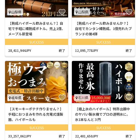
山梨県
山梨県
【熟成ハイボール飲みません？】自
【熟成ハイボール飲みませんか？】
宅で手軽に樽熟成ボトル。売上1億、
自宅でカンタン樽熟成。1億売れたブ
メープル新登場
ランドの第4弾
SUCCESS
SUCCESS
28,411,944JPY
終了
12,095,778JPY
終了
岐阜県
石川県
【スモーキーポテチ作りません？】
【極上氷のハイボール】特許出願中
手軽におつまみを作れる充電式燻製
のヤバい製氷機でプロの透明氷に。
器。ハイボールも
氷1本なんと３円
SUCCESS
SUCCESS
33,257,062JPY
終了
22,401,650JPY
終了