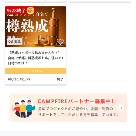
山梨県
【熟成ハイボール飲みませんか？】
自宅で手軽に樽熟成ボトル。注いで1
日待つだけ！
SUCCESS
60,760,461JPY
終了