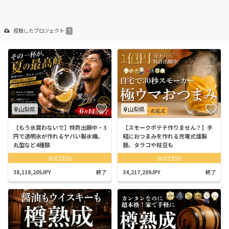
投稿した
プロジェクト
7
山梨県
山梨県
【もう氷買わないで】特許出願中・3
【スモークポテチ作りません？】手
円で透明氷が作れるヤバい製氷機。
軽におつまみを作れる充電式燻製
丸型など4種類
器。タラコや枝豆も
SUCCESS
SUCCESS
38,118,205JPY
終了
34,217,209JPY
終了