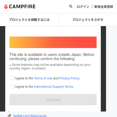
/
ログイン
新規会員登録
プロジェクトを掲載するには
プロジェクトをさがす
Welcome,
International users
This site is available to users outside Japan. Before
continuing, please confirm the following.
MATE BIKE Japan
※ Some features may not be available depending on your
country, region, or project.
プロジェクトオーナー
I agree to the
Terms of Use
and
Privacy Policy
.
これまでに1件のプロジェクトを投稿しています
I agree to the
International Support Terms
.
在住国：日本
現在地：東京都
出身国：未設定
Continue
www.mate.bike/
www.facebook.com/matebikejapan/
twitter.com/MateJapan