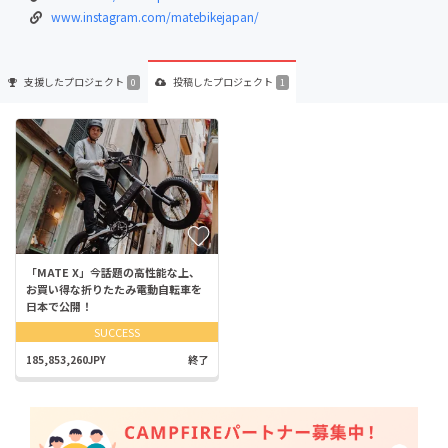
www.instagram.com/matebikejapan/
支援した
プロジェクト
投稿した
プロジェクト
0
1
「MATE X」今話題の高性能な上、
お買い得な折りたたみ電動自転車を
日本で公開！
SUCCESS
185,853,260JPY
終了