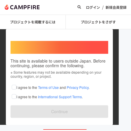
/
ログイン
新規会員登録
プロジェクトを掲載するには
プロジェクトをさがす
Welcome,
International users
This site is available to users outside Japan. Before
continuing, please confirm the following.
MEEKEST_base_shop
※ Some features may not be available depending on your
country, region, or project.
プロジェクトオーナー
I agree to the
Terms of Use
and
Privacy Policy
.
これまでに4件のプロジェクトを投稿しています
I agree to the
International Support Terms
.
在住国：日本
現在地：大阪府
出身国：日本
出身地：大阪府
Continue
meekest.base.shop/