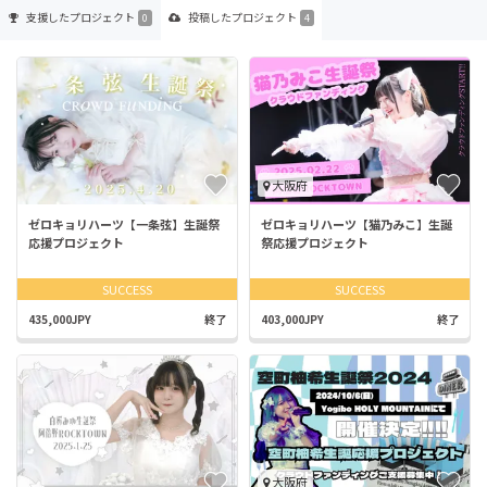
支援した
プロジェクト
投稿した
プロジェクト
0
4
大阪府
ゼロキョリハーツ【一条弦】生誕祭
ゼロキョリハーツ【猫乃みこ】生誕
応援プロジェクト
祭応援プロジェクト
SUCCESS
SUCCESS
435,000JPY
終了
403,000JPY
終了
大阪府