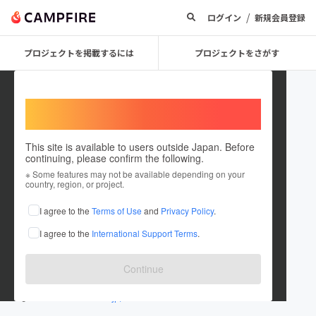
/
ログイン
新規会員登録
プロジェクトを掲載するには
プロジェクトをさがす
Welcome,
International users
This site is available to users outside Japan. Before
continuing, please confirm the following.
麵絆英
※ Some features may not be available depending on your
country, region, or project.
プロジェクトオーナー
I agree to the
Terms of Use
and
Privacy Policy
.
これまでに1件のプロジェクトを投稿しています
I agree to the
International Support Terms
.
在住国：日本
現在地：山形県
出身国：日本
出身地：山形県
Continue
www.menbanhide.com/?mode=pc
menbanhide.stores.jp/