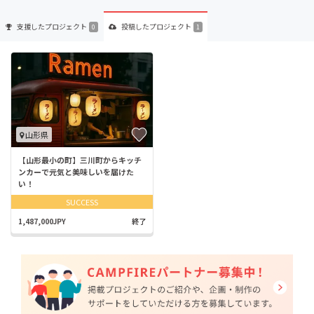
支援した
プロジェクト
投稿した
プロジェクト
0
1
山形県
【山形最小の町】三川町からキッチ
ンカーで元気と美味しいを届けた
い！
SUCCESS
1,487,000JPY
終了